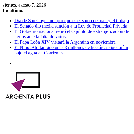
Saltar
viernes, agosto 7, 2026
al
Lo último:
contenido
Día de San Cayetano: por qué es el santo del pan y el trabajo
El Senado dio media sanción a la Ley de Propiedad Privada
El Gobierno nacional retiró el capítulo de extranjerización de
tierras ante la falta de votos
El Papa León XIV visitará la Argentina en noviembre
El Niño: Alertan que unas 3 millones de hectáreas quedarían
bajo el agua en Corrientes