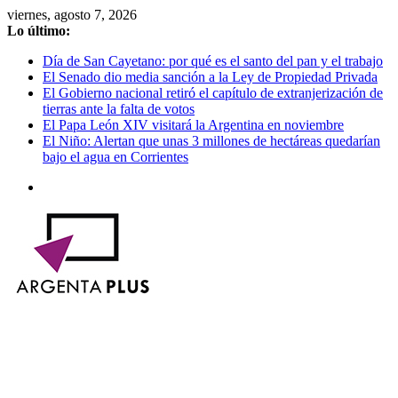
Saltar
viernes, agosto 7, 2026
al
Lo último:
contenido
Día de San Cayetano: por qué es el santo del pan y el trabajo
El Senado dio media sanción a la Ley de Propiedad Privada
El Gobierno nacional retiró el capítulo de extranjerización de
tierras ante la falta de votos
El Papa León XIV visitará la Argentina en noviembre
El Niño: Alertan que unas 3 millones de hectáreas quedarían
bajo el agua en Corrientes