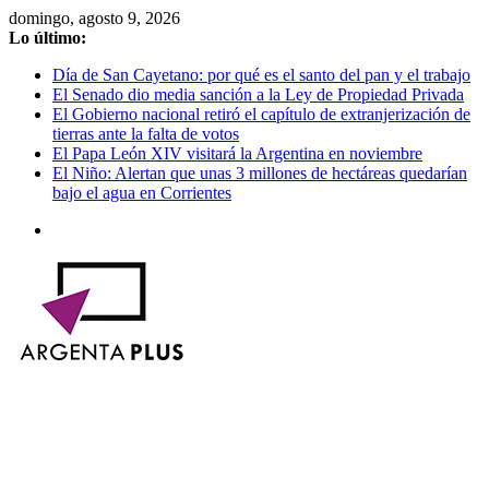
Saltar
domingo, agosto 9, 2026
al
Lo último:
contenido
Día de San Cayetano: por qué es el santo del pan y el trabajo
El Senado dio media sanción a la Ley de Propiedad Privada
El Gobierno nacional retiró el capítulo de extranjerización de
tierras ante la falta de votos
El Papa León XIV visitará la Argentina en noviembre
El Niño: Alertan que unas 3 millones de hectáreas quedarían
bajo el agua en Corrientes