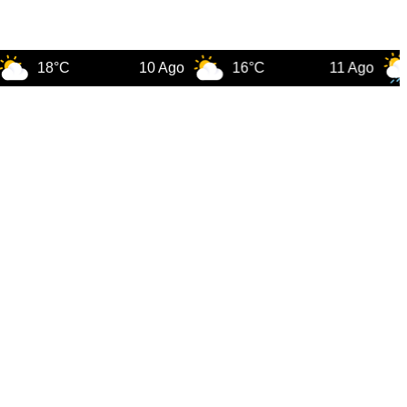
18°C
10 Ago
16°C
11 Ago
14°