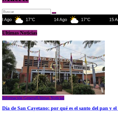
17°C
14 Ago
17°C
15 Ago
Ultimas Noticias
Información General
Ultimas Noticias
Día de San Cayetano: por qué es el santo del pan y el