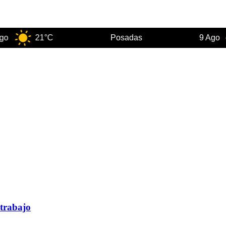
21°C
Posadas
9 Ago
 trabajo