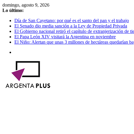
Saltar
domingo, agosto 9, 2026
al
Lo último:
contenido
Día de San Cayetano: por qué es el santo del pan y el trabajo
El Senado dio media sanción a la Ley de Propiedad Privada
El Gobierno nacional retiró el capítulo de extranjerización de tie
El Papa León XIV visitará la Argentina en noviembre
El Niño: Alertan que unas 3 millones de hectáreas quedarían ba