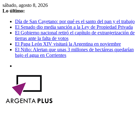
Saltar
sábado, agosto 8, 2026
al
Lo último:
contenido
Día de San Cayetano: por qué es el santo del pan y el trabajo
El Senado dio media sanción a la Ley de Propiedad Privada
El Gobierno nacional retiró el capítulo de extranjerización de
tierras ante la falta de votos
El Papa León XIV visitará la Argentina en noviembre
El Niño: Alertan que unas 3 millones de hectáreas quedarían
bajo el agua en Corrientes