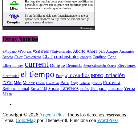
Horoscopo
Otras Noticias
#Salarios
Aborto
Ahora pan
#Moyano
#Pobreza
Ataque
Aumentos
#Universidades
CGT
combustibles
Copa
Calor
Camioneros
concejo
Conflicto
Bancos
current
Dengue
Libertadores
Elecciones
Denuncia
despenalización aborto
el tiempo
Inflación
Incendios
INDEC
Energia
Electricidad
Protesta
Paro
INYM
Milei
Muerte
Peaje
precios
Obera
Ola Polar
Policias
Tareferos
Temporal
Yerba
Reforma laboral
Turismo
Rusia 2018
Senado
tarifas
Mate
Copyright © 2026
Argenta Plus
. Todos los derechos reservados.
Tema:
ColorMag
por ThemeGrill. Funciona con
WordPress
.