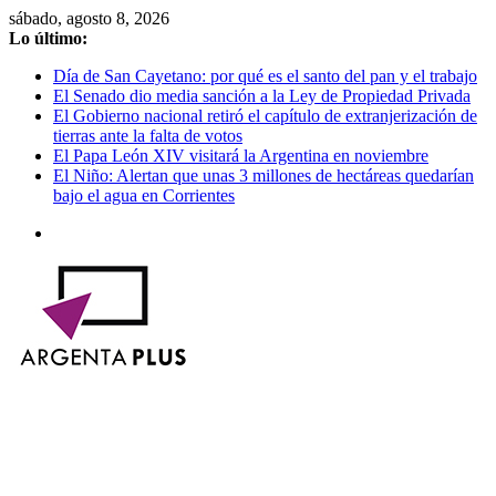
Saltar
sábado, agosto 8, 2026
al
Lo último:
contenido
Día de San Cayetano: por qué es el santo del pan y el trabajo
El Senado dio media sanción a la Ley de Propiedad Privada
El Gobierno nacional retiró el capítulo de extranjerización de
tierras ante la falta de votos
El Papa León XIV visitará la Argentina en noviembre
El Niño: Alertan que unas 3 millones de hectáreas quedarían
bajo el agua en Corrientes