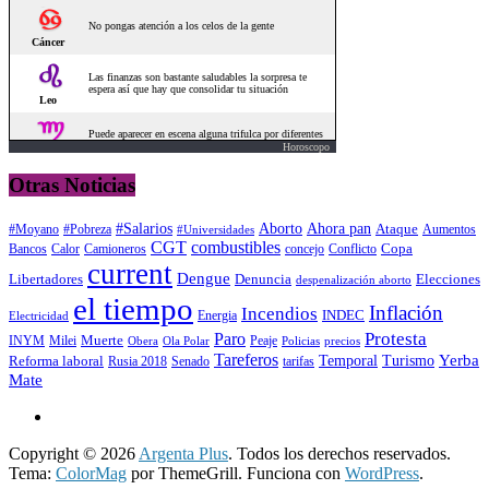
Horoscopo
Otras Noticias
#Salarios
Aborto
Ahora pan
#Moyano
#Pobreza
Ataque
Aumentos
#Universidades
CGT
combustibles
Copa
Calor
Camioneros
concejo
Conflicto
Bancos
current
Dengue
Libertadores
Elecciones
Denuncia
despenalización aborto
el tiempo
Inflación
Incendios
INDEC
Energia
Electricidad
Protesta
Paro
INYM
Milei
Muerte
Peaje
precios
Obera
Ola Polar
Policias
Tareferos
Temporal
Yerba
Reforma laboral
Turismo
Rusia 2018
Senado
tarifas
Mate
Copyright © 2026
Argenta Plus
. Todos los derechos reservados.
Tema:
ColorMag
por ThemeGrill. Funciona con
WordPress
.