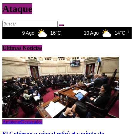
Ataque
9 Ago
16°C
10 Ago
14°C
Ultimas Noticias
Ambiente
Destacados
El Gobierno nacional retiró el capítulo de