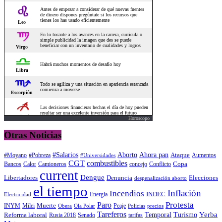
Horoscopo
Otras Noticias
#Salarios
Aborto
Ahora pan
#Moyano
#Pobreza
Ataque
Aumentos
#Universidades
CGT
combustibles
Copa
Calor
Camioneros
concejo
Conflicto
Bancos
current
Dengue
Libertadores
Elecciones
Denuncia
despenalización aborto
el tiempo
Inflación
Incendios
INDEC
Energia
Electricidad
Protesta
Paro
INYM
Milei
Muerte
Peaje
precios
Obera
Ola Polar
Policias
Tareferos
Temporal
Yerba
Reforma laboral
Turismo
Rusia 2018
Senado
tarifas