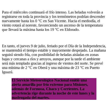
Para el miércoles continuará el frío intenso. Las heladas volverán a
registrarse en toda la provincia y los termómetros podrían descender
nuevamente hasta los 0 °C en San Vicente. Hacia el mediodía, el
viento rotará al noreste, favoreciendo un ascenso de la temperatura
que llevará la máxima hasta los 19 °C en Eldorado.
En tanto, el jueves 9 de julio, feriado por el Día de la Independencia,
se mantendrá el tiempo estable y mayormente despejado. La mañana
seguirá siendo fría, con posibilidad de heladas aisladas en zonas
bajas y cercanas a ríos y arroyos, aunque por la tarde el ambiente
será más templado gracias al ingreso de vientos del norte. Se prevé
una mínima de 2 °C en Oberá y una máxima de 23 °C en Puerto
Iguazú.
El Servicio Meteorológico Nacional emitió una
alerta amarilla por frío extremo para Misiones,
además de Formosa, Chaco y Corrientes. La
advertencia rige durante la noche de este lunes y la
madrugada del martes.