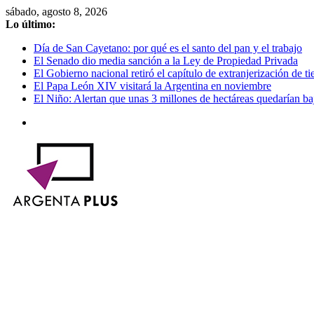
Saltar
sábado, agosto 8, 2026
al
Lo último:
contenido
Día de San Cayetano: por qué es el santo del pan y el trabajo
El Senado dio media sanción a la Ley de Propiedad Privada
El Gobierno nacional retiró el capítulo de extranjerización de tie
El Papa León XIV visitará la Argentina en noviembre
El Niño: Alertan que unas 3 millones de hectáreas quedarían ba