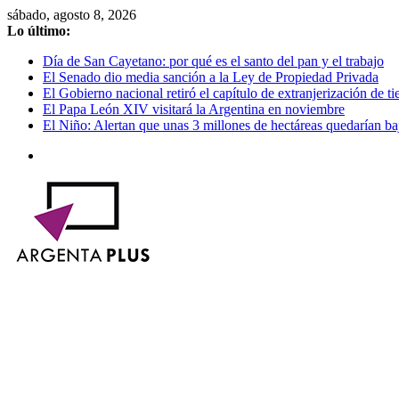
Saltar
sábado, agosto 8, 2026
al
Lo último:
contenido
Día de San Cayetano: por qué es el santo del pan y el trabajo
El Senado dio media sanción a la Ley de Propiedad Privada
El Gobierno nacional retiró el capítulo de extranjerización de tie
El Papa León XIV visitará la Argentina en noviembre
El Niño: Alertan que unas 3 millones de hectáreas quedarían ba