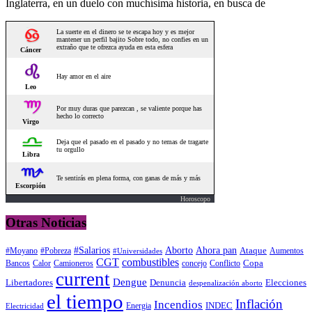
Inglaterra, en un duelo con muchísima historia, en busca de
Horoscopo
Otras Noticias
#Salarios
Aborto
Ahora pan
#Moyano
#Pobreza
Ataque
Aumentos
#Universidades
CGT
combustibles
Copa
Calor
Camioneros
concejo
Conflicto
Bancos
current
Dengue
Libertadores
Elecciones
Denuncia
despenalización aborto
el tiempo
Inflación
Incendios
INDEC
Energia
Electricidad