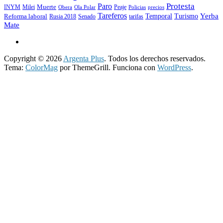
Protesta
Paro
INYM
Milei
Muerte
Peaje
precios
Obera
Ola Polar
Policias
Tareferos
Temporal
Yerba
Reforma laboral
Turismo
Rusia 2018
Senado
tarifas
Mate
Copyright © 2026
Argenta Plus
. Todos los derechos reservados.
Tema:
ColorMag
por ThemeGrill. Funciona con
WordPress
.