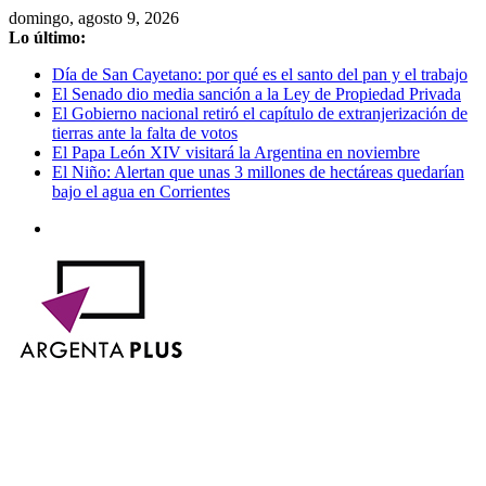
Saltar
domingo, agosto 9, 2026
al
Lo último:
contenido
Día de San Cayetano: por qué es el santo del pan y el trabajo
El Senado dio media sanción a la Ley de Propiedad Privada
El Gobierno nacional retiró el capítulo de extranjerización de
tierras ante la falta de votos
El Papa León XIV visitará la Argentina en noviembre
El Niño: Alertan que unas 3 millones de hectáreas quedarían
bajo el agua en Corrientes