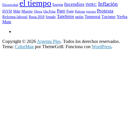
el tiempo
Inflación
Incendios
INDEC
Energia
Electricidad
Protesta
Paro
INYM
Milei
Muerte
Peaje
precios
Obera
Ola Polar
Policias
Tareferos
Temporal
Yerba
Reforma laboral
Turismo
Rusia 2018
Senado
tarifas
Mate
Copyright © 2026
Argenta Plus
. Todos los derechos reservados.
Tema:
ColorMag
por ThemeGrill. Funciona con
WordPress
.