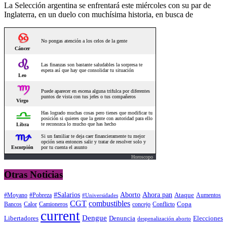
La Selección argentina se enfrentará este miércoles con su par de
Inglaterra, en un duelo con muchísima historia, en busca de
Horoscopo
Otras Noticias
#Salarios
Aborto
Ahora pan
#Moyano
#Pobreza
Ataque
Aumentos
#Universidades
CGT
combustibles
Copa
Calor
Camioneros
concejo
Conflicto
Bancos
current
Dengue
Libertadores
Elecciones
Denuncia
despenalización aborto