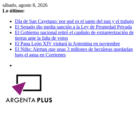
Saltar
sábado, agosto 8, 2026
al
Lo último:
contenido
Día de San Cayetano: por qué es el santo del pan y el trabajo
El Senado dio media sanción a la Ley de Propiedad Privada
El Gobierno nacional retiró el capítulo de extranjerización de
tierras ante la falta de votos
El Papa León XIV visitará la Argentina en noviembre
El Niño: Alertan que unas 3 millones de hectáreas quedarían
bajo el agua en Corrientes