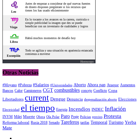
Horoscopo
Otras Noticias
#Salarios
Aborto
Ahora pan
#Moyano
#Pobreza
Ataque
Aumentos
#Universidades
CGT
combustibles
Copa
Calor
Camioneros
concejo
Conflicto
Bancos
current
Dengue
Libertadores
Elecciones
Denuncia
despenalización aborto
el tiempo
Inflación
Incendios
INDEC
Energia
Electricidad
Protesta
Paro
INYM
Milei
Muerte
Peaje
precios
Obera
Ola Polar
Policias
Tareferos
Temporal
Yerba
Reforma laboral
Turismo
Rusia 2018
Senado
tarifas
Mate