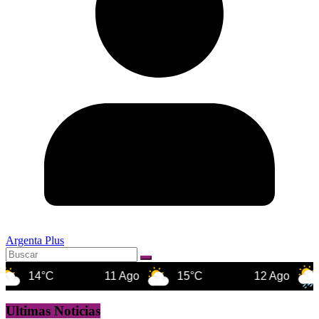
Argenta Plus
14°C
11 Ago
15°C
12 Ago
16°C
Ultimas Noticias