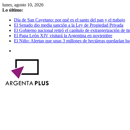
Saltar
lunes, agosto 10, 2026
al
Lo último:
contenido
Día de San Cayetano: por qué es el santo del pan y el trabajo
El Senado dio media sanción a la Ley de Propiedad Privada
El Gobierno nacional retiró el capítulo de extranjerización de tie
El Papa León XIV visitará la Argentina en noviembre
El Niño: Alertan que unas 3 millones de hectáreas quedarían ba