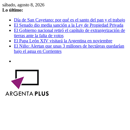
Saltar
sábado, agosto 8, 2026
al
Lo último:
contenido
Día de San Cayetano: por qué es el santo del pan y el trabajo
El Senado dio media sanción a la Ley de Propiedad Privada
El Gobierno nacional retiró el capítulo de extranjerización de
tierras ante la falta de votos
El Papa León XIV visitará la Argentina en noviembre
El Niño: Alertan que unas 3 millones de hectáreas quedarían
bajo el agua en Corrientes