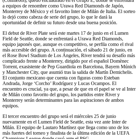
(Conmebol), quedó encuadrado en el Grupo E, donde se enfrentará
a equipos de renombre como Urawa Red Diamonds de Japón,
Monterrey de México y el favorito Inter de Milán de Italia. El sorteo
lo dejó como cabeza de serie del grupo, lo que le dará la
oportunidad de definir su futuro desde una buena posición.
El debut de River Plate será este martes 17 de junio en el Lumen
Field de Seattle, donde se enfrentará a Urawa Red Diamonds,
equipo japonés que, aunque es competitivo, se perfila como el rival
más accesible del grupo. A continuación, el sábado 21 de junio, en
el Rose Bowl Stadium de Los Ángeles, River tendrá su desafío más
complicado frente a Monterrey, dirigido por el español Domènec
Torrent, exasistente de Pep Guardiola en Barcelona, Bayern Múnich
y Manchester City, que asumió tras la salida de Martín Demichelis.
El conjunto mexicano que cuenta con figuras como Esteban
Andrada, Jorge ‘Corcho’ Rodríguez y Lucas Ocampos. El
encuentro es crucial, ya que, a pesar de que en el papel se ve al Inter
de Milán como favorito del grupo, los partidos entre River y
Monterrey serán determinantes para las aspiraciones de ambos
equipos.
El tercer encuentro del grupo será el miércoles 25 de junio
nuevamente en el Lumen Field de Seattle, esta vez ante Inter de
Milán. El equipo de Lautaro Martínez que llega como uno de los
más fuertes del torneo y finalista de la última edición de la UEFA
Champions League donde cayó ante el PSG.