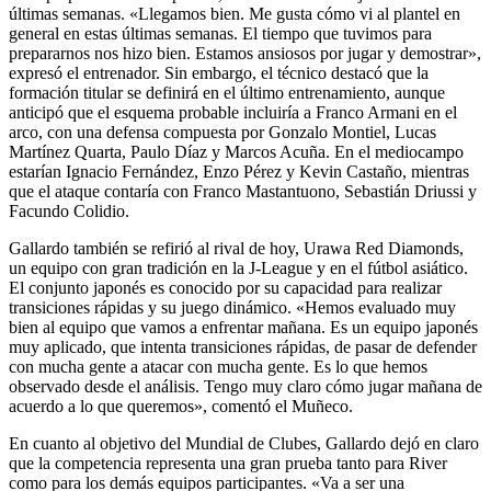
últimas semanas. «Llegamos bien. Me gusta cómo vi al plantel en
general en estas últimas semanas. El tiempo que tuvimos para
prepararnos nos hizo bien. Estamos ansiosos por jugar y demostrar»,
expresó el entrenador. Sin embargo, el técnico destacó que la
formación titular se definirá en el último entrenamiento, aunque
anticipó que el esquema probable incluiría a Franco Armani en el
arco, con una defensa compuesta por Gonzalo Montiel, Lucas
Martínez Quarta, Paulo Díaz y Marcos Acuña. En el mediocampo
estarían Ignacio Fernández, Enzo Pérez y Kevin Castaño, mientras
que el ataque contaría con Franco Mastantuono, Sebastián Driussi y
Facundo Colidio.
Gallardo también se refirió al rival de hoy, Urawa Red Diamonds,
un equipo con gran tradición en la J-League y en el fútbol asiático.
El conjunto japonés es conocido por su capacidad para realizar
transiciones rápidas y su juego dinámico. «Hemos evaluado muy
bien al equipo que vamos a enfrentar mañana. Es un equipo japonés
muy aplicado, que intenta transiciones rápidas, de pasar de defender
con mucha gente a atacar con mucha gente. Es lo que hemos
observado desde el análisis. Tengo muy claro cómo jugar mañana de
acuerdo a lo que queremos», comentó el Muñeco.
En cuanto al objetivo del Mundial de Clubes, Gallardo dejó en claro
que la competencia representa una gran prueba tanto para River
como para los demás equipos participantes. «Va a ser una