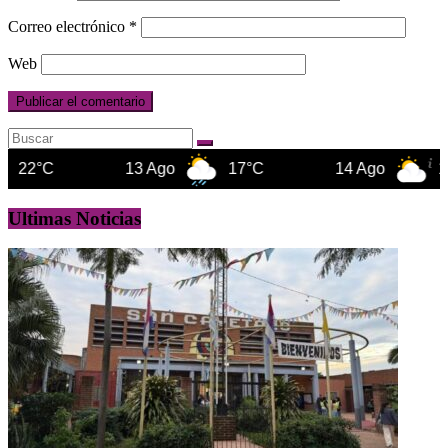
Correo electrónico
*
Web
13 Ago
17°C
14 Ago
16°C
Ultimas Noticias