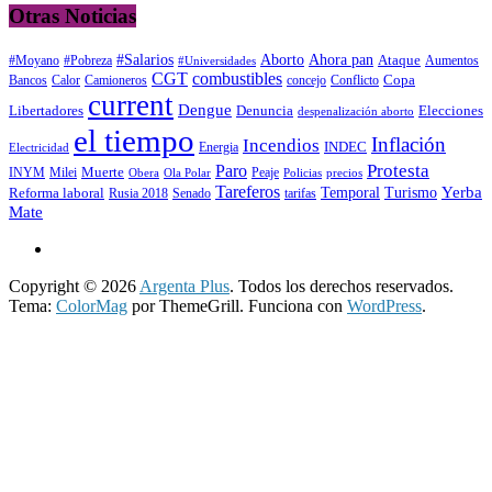
Otras Noticias
#Salarios
Aborto
Ahora pan
#Moyano
#Pobreza
Ataque
Aumentos
#Universidades
CGT
combustibles
Copa
Calor
Camioneros
concejo
Conflicto
Bancos
current
Dengue
Libertadores
Elecciones
Denuncia
despenalización aborto
el tiempo
Inflación
Incendios
INDEC
Energia
Electricidad
Protesta
Paro
INYM
Milei
Muerte
Peaje
precios
Obera
Ola Polar
Policias
Tareferos
Temporal
Yerba
Reforma laboral
Turismo
Rusia 2018
Senado
tarifas
Mate
Copyright © 2026
Argenta Plus
. Todos los derechos reservados.
Tema:
ColorMag
por ThemeGrill. Funciona con
WordPress
.