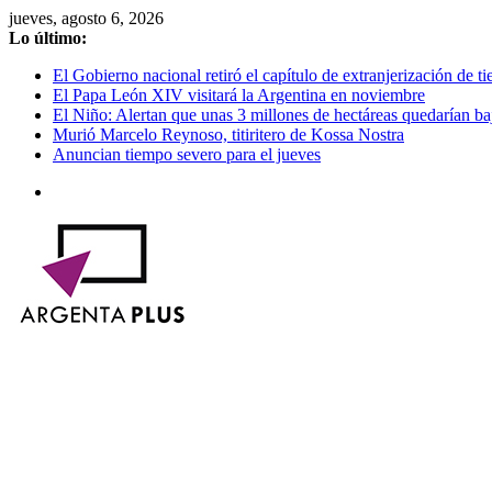
Saltar
jueves, agosto 6, 2026
al
Lo último:
contenido
El Gobierno nacional retiró el capítulo de extranjerización de tie
El Papa León XIV visitará la Argentina en noviembre
El Niño: Alertan que unas 3 millones de hectáreas quedarían ba
Murió Marcelo Reynoso, titiritero de Kossa Nostra
Anuncian tiempo severo para el jueves