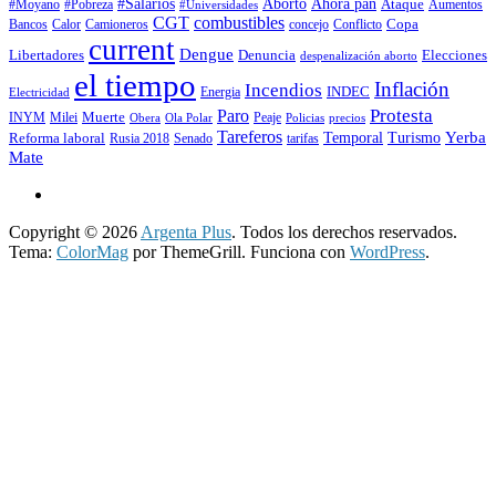
#Salarios
Aborto
Ahora pan
#Moyano
#Pobreza
Ataque
Aumentos
#Universidades
CGT
combustibles
Copa
Calor
Camioneros
concejo
Conflicto
Bancos
current
Dengue
Libertadores
Elecciones
Denuncia
despenalización aborto
el tiempo
Inflación
Incendios
INDEC
Energia
Electricidad
Protesta
Paro
INYM
Milei
Muerte
Peaje
precios
Obera
Ola Polar
Policias
Tareferos
Temporal
Yerba
Reforma laboral
Turismo
Rusia 2018
Senado
tarifas
Mate
Copyright © 2026
Argenta Plus
. Todos los derechos reservados.
Tema:
ColorMag
por ThemeGrill. Funciona con
WordPress
.