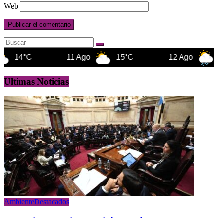
Web
11 Ago
15°C
12 Ago
16°C
Ultimas Noticias
Ambiente
Destacados