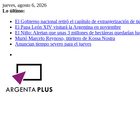
Saltar
jueves, agosto 6, 2026
al
Lo último:
contenido
El Gobierno nacional retiró el capítulo de extranjerización de tie
El Papa León XIV visitará la Argentina en noviembre
El Niño: Alertan que unas 3 millones de hectáreas quedarían ba
Murió Marcelo Reynoso, titiritero de Kossa Nostra
Anuncian tiempo severo para el jueves