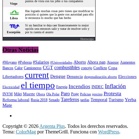
Horoscopo
Otras Noticias
#Salarios
Aborto
Ahora pan
#Moyano
#Pobreza
Ataque
Aumentos
#Universidades
CGT
combustibles
Copa
Calor
Camioneros
concejo
Conflicto
Bancos
current
Dengue
Libertadores
Elecciones
Denuncia
despenalización aborto
el tiempo
Inflación
Incendios
INDEC
Energia
Electricidad
Protesta
Paro
INYM
Milei
Muerte
Peaje
precios
Obera
Ola Polar
Policias
Tareferos
Temporal
Yerba
Reforma laboral
Turismo
Rusia 2018
Senado
tarifas
Mate
Copyright © 2026
Argenta Plus
. Todos los derechos reservados.
Tema:
ColorMag
por ThemeGrill. Funciona con
WordPress
.