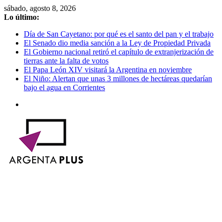
Saltar
sábado, agosto 8, 2026
al
Lo último:
contenido
Día de San Cayetano: por qué es el santo del pan y el trabajo
El Senado dio media sanción a la Ley de Propiedad Privada
El Gobierno nacional retiró el capítulo de extranjerización de
tierras ante la falta de votos
El Papa León XIV visitará la Argentina en noviembre
El Niño: Alertan que unas 3 millones de hectáreas quedarían
bajo el agua en Corrientes