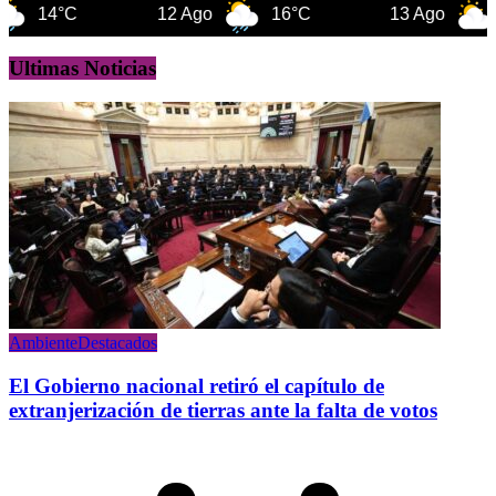
C
12 Ago
16°C
13 Ago
16°C
Ultimas Noticias
Ambiente
Destacados
El Gobierno nacional retiró el capítulo de
extranjerización de tierras ante la falta de votos