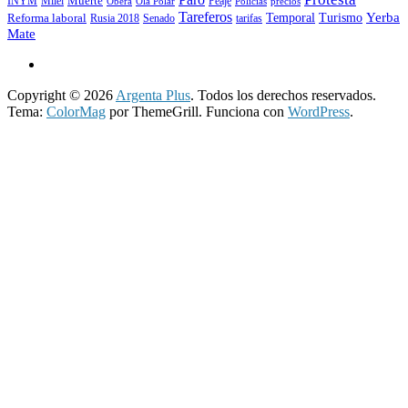
INYM
Milei
Muerte
Peaje
precios
Obera
Ola Polar
Policias
Tareferos
Temporal
Yerba
Reforma laboral
Turismo
Rusia 2018
Senado
tarifas
Mate
Copyright © 2026
Argenta Plus
. Todos los derechos reservados.
Tema:
ColorMag
por ThemeGrill. Funciona con
WordPress
.