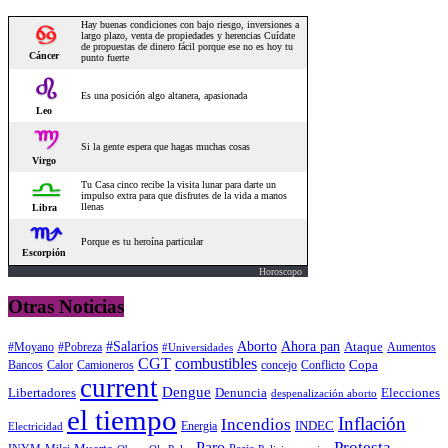
Horoscopo
Otras Noticias
#Salarios
Aborto
Ahora pan
#Moyano
#Pobreza
Ataque
Aumentos
#Universidades
CGT
combustibles
Copa
Calor
Camioneros
concejo
Conflicto
Bancos
current
Dengue
Libertadores
Elecciones
Denuncia
despenalización aborto
el tiempo
Inflación
Incendios
INDEC
Energia
Electricidad
Protesta
Paro