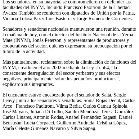
Los senadores, en su mayoría, se comprometieron en defender las
facultades del INYM, Incluido Francisco Paoltroni de la Libertad
Avanza.También se reunieron con diputados de Unión por la Patria,
Victoria Tolosa Paz y Luis Basterra y Jorge Romero de Corrientes.
Senadores y senadoras nacionales mantuvieron una reunión, durante
la mañana de hoy, con el director del Instituto Nacional de la Yerba
Mate (INYM), Jonás Peterson, y representantes de productores y
cooperativas del sector, quienes expresaron su preocupación por el
futuro de la actividad.
Más puntualmente, reclamaron sobre la eliminación de funciones del
INYM, creado en el año 2002 mediante la Ley 25.564, “la
consecuente desregulación del sector yerbatero y sus efectos
negativos, principalmente, sobre los pequeños productores”,
explicaron sus integrantes.
El encuentro estuvo encabezado por el senador de Salta, Sergio
Leavy junto a los senadores y senadoras: Sonia Rojas Decut, Carlos
Arce , Francisco Paoltroni, Vilma Bedia, Carlos Camau Spínola,
José Mayans, Juliana Di Tullio, Sandra Mendoza, Teresa González,
Carlos Linares, Antonio Rodas, Anabel Fernández Sagasti, Daniel
Bensusán, Lucía Corpacci, Guillermo Andrada, Cristina López,
María Celeste Giménez Navarro y Silvia Sapag.