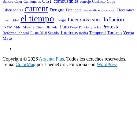
CGT
combustibles
Copa
Calor
Camioneros
concejo
Conflicto
Bancos
current
Dengue
Libertadores
Elecciones
Denuncia
despenalización aborto
el tiempo
Inflación
Incendios
INDEC
Energia
Electricidad
Protesta
Paro
INYM
Milei
Muerte
Peaje
precios
Obera
Ola Polar
Policias
Tareferos
Temporal
Yerba
Reforma laboral
Turismo
Rusia 2018
Senado
tarifas
Mate
Copyright © 2026
Argenta Plus
. Todos los derechos reservados.
Tema:
ColorMag
por ThemeGrill. Funciona con
WordPress
.